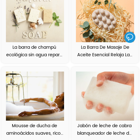
La barra de champú 
 La Barra De Masaje De 
ecológica sin agua repara 
Aceite Esencial Relaja Las 
las cutículas del cabello 
Molestias Corporales 
suaviza el encrespamiento 
Mantiene La Piel Suave Y 
Nutrida
Mousse de ducha de 
Jabón de leche de cabra 
aminoácidos suaves, ricos 
blanqueador de leche de 